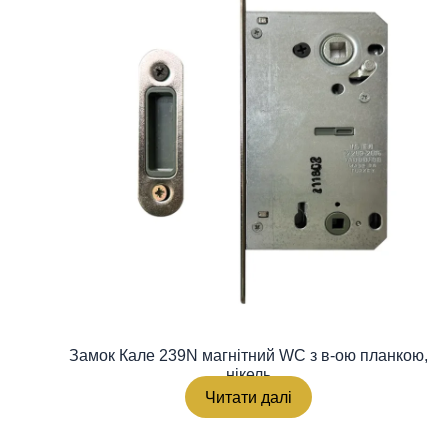
Замок Кале 239N магнітний WC з в-ою планкою,
нікель
Читати далі