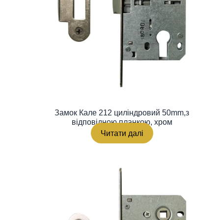
Замок Кале 212 циліндровий 50mm,з
відповідною планкою, хром
Читати далі