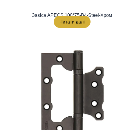
Завіса APECS 100*75-B4-Steel-Хром
Читати далі