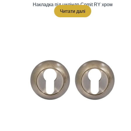
Накладка під циліндр Comit RY хром
Читати далі