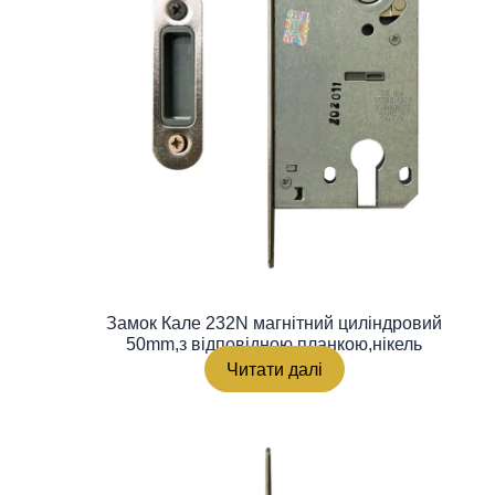
Замок Кале 232N магнітний циліндровий
50mm,з відповідною планкою,нікель
Читати далі