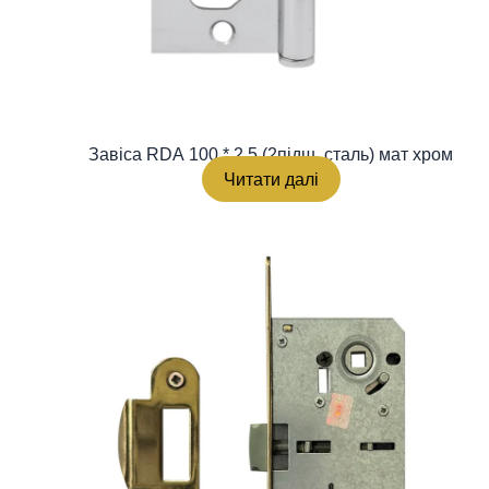
Завіса RDA 100 * 2,5 (2підш, сталь) мат хром
Читати далі