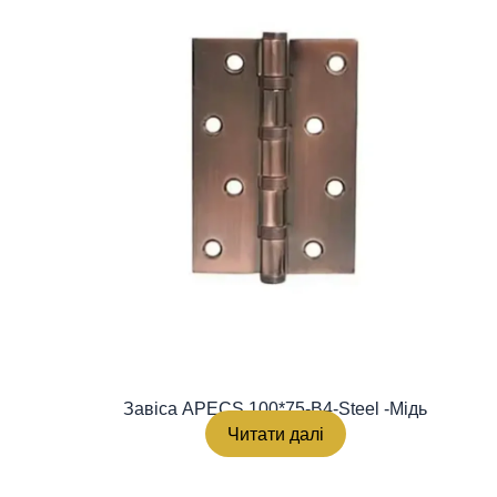
Завіса APECS 100*75-B4-Steel -Мідь
Читати далі