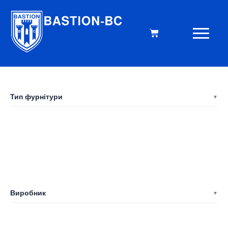
Тип фурнітури
Завіси
Замки
Комплект фурнітури
Накладки
Ручки
Виробник
-
Apecs