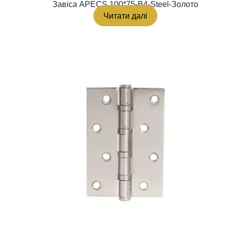
Завіса APECS 100*75-B4-Steel-Золото
Читати далі