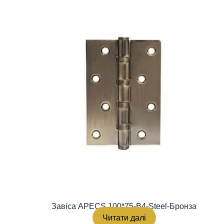
Завіса APECS 100*75-B4-Steel-Бронза
Читати далі