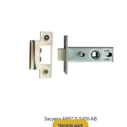
Засувка APECS 5400-AB
Читати далі