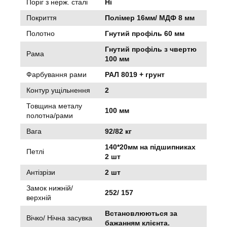
Поріг з нерж. сталі
Ні
Покриття
Полімер 16мм/ МДФ 8 мм
Полотно
Гнутий профіль 60 мм
Гнутий профіль з чвертю
Рама
100 мм
Фарбування рами
РАЛ 8019 + грунт
Контур ущільнення
2
Товщина металу
100 мм
полотна/рами
Вага
92/82 кг
140*20мм на підшипниках
Петлі
2 шт
Антізрізи
2 шт
Замок нижній/
252/ 157
верхній
Встановлюються за
Вічко/ Нічна засувка
бажанням клієнта.