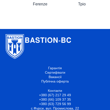
вибрати
вибрати
Тріо
Ferenze
на
на
сторінці
сторінці
товару
товару
Гарантія
Сертифікати
Вакансії
Публічна оферта
Контакти
+380 (67) 217 29 49
+380 (66) 109 37 35
+380 (63) 729 56 99
с.Фурси, вул. Промислова, 22