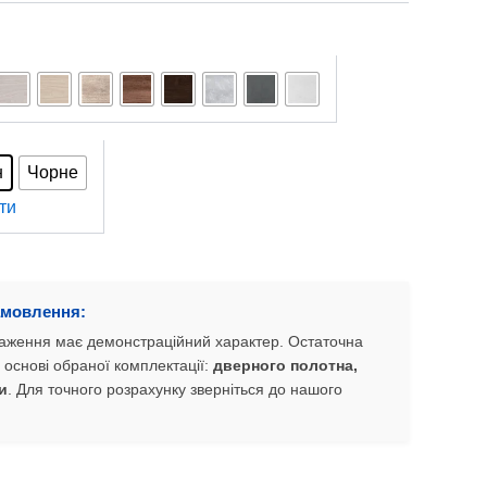
н
Чорне
ти
амовлення:
браження має демонстраційний характер. Остаточна
 основі обраної комплектації:
дверного полотна,
и
. Для точного розрахунку зверніться до нашого