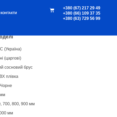
+380 (67) 217 29 49
+380 (66) 109 37 35
ана
КОНТАКТИ
+380 (63) 729 56 99
оделі
 (Україна)
і (царгові)
й сосновий брус
Х плівка
 Чорне
 мм
, 700, 800, 900 мм
000 мм