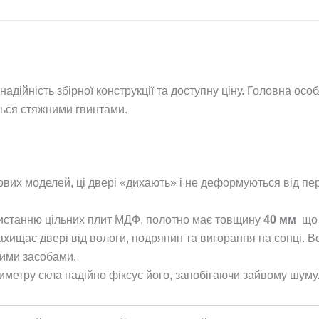
дійність збірної конструкції та доступну ціну. Головна особ
ється стяжними гвинтами.
ових моделей, ці двері «дихають» і не деформуються від пе
истанню цільних плит МДФ, полотно має товщину
40 мм
що з
хищає двері від вологи, подряпин та вигорання на сонці. В
ними засобами.
метру скла надійно фіксує його, запобігаючи зайвому шуму