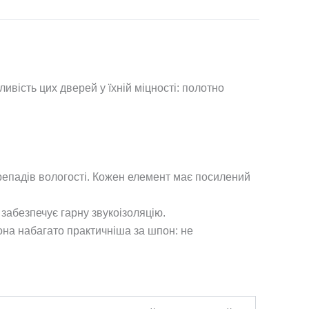
ливість цих дверей у їхній міцності: полотно
репадів вологості. Кожен елемент має посилений
абезпечує гарну звукоізоляцію.
она набагато практичніша за шпон: не
.