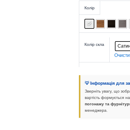
Колір
Колір скла
Сати
Очисти
💡 Інформація для з
Зверніть увагу, що зо
вартість формується на
погонажу та фурнітур
менеджера.