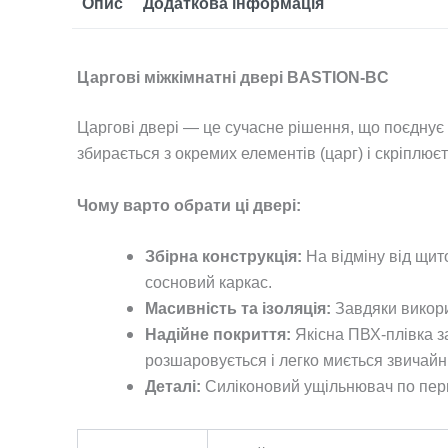
Опис
Додаткова інформація
Царгові міжкімнатні двері BASTION-BC
Царгові двері — це сучасне рішення, що поєднує на
збирається з окремих елементів (царг) і скріплю
Чому варто обрати ці двері:
Збірна конструкція:
На відміну від щит
сосновий каркас.
Масивність та ізоляція:
Завдяки викор
Надійне покриття:
Якісна ПВХ-плівка за
розшаровується і легко миється звичай
Деталі:
Силіконовий ущільнювач по пери