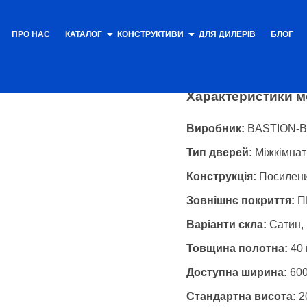
ПРО НАС
КАТАЛОГ
КОНСТРУКТИВИ
Каталог
ДЛЯ ДИЛЕРІВ
/
Полотна
БЛОГ
/ Піз
Пізана
Характеристики м
Виробник:
BASTION-BC
Тип дверей:
Міжкімнатн
Конструкція:
Посилени
Зовнішнє покриття:
ПВ
Варіанти скла:
Сатин,
Товщина полотна:
40
Доступна ширина:
600
Стандартна висота:
2