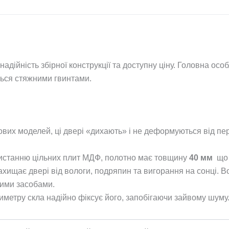
дійність збірної конструкції та доступну ціну. Головна особ
ється стяжними гвинтами.
ових моделей, ці двері «дихають» і не деформуються від пе
истанню цільних плит МДФ, полотно має товщину
40 мм
що з
хищає двері від вологи, подряпин та вигорання на сонці. В
ними засобами.
метру скла надійно фіксує його, запобігаючи зайвому шуму