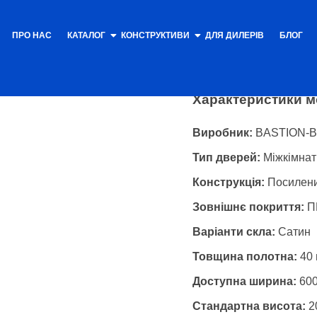
ПРО НАС
КАТАЛОГ
КОНСТРУКТИВИ
Каталог
ДЛЯ ДИЛЕРІВ
/
Полотна
БЛОГ
/ Кла
Класик 1
Характеристики м
Виробник:
BASTION-BC
Тип дверей:
Міжкімнатн
Конструкція:
Посилени
Зовнішнє покриття:
ПВ
Варіанти скла:
Сатин
Товщина полотна:
40
Доступна ширина:
600
Стандартна висота:
2