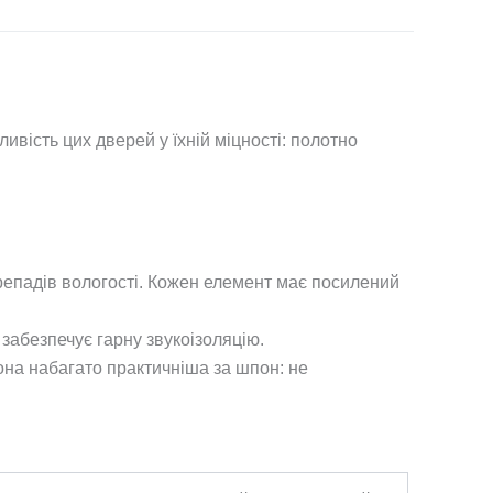
ливість цих дверей у їхній міцності: полотно
репадів вологості. Кожен елемент має посилений
абезпечує гарну звукоізоляцію.
она набагато практичніша за шпон: не
.