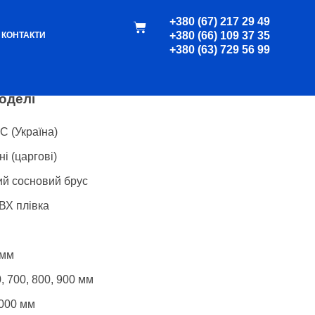
+380 (67) 217 29 49
+380 (66) 109 37 35
сик 1
КОНТАКТИ
+380 (63) 729 56 99
оделі
 (Україна)
і (царгові)
й сосновий брус
Х плівка
 мм
, 700, 800, 900 мм
000 мм