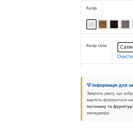
Колір
Колір скла
Сати
Очисти
💡 Інформація для з
Зверніть увагу, що зо
вартість формується на
погонажу та фурнітур
менеджера.