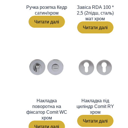
Ручка розетка Кедр
Завіса RDA 100 *
сатин/хром
2,5 (2підш, сталь)
мат хром
Читати далі
Читати далі
Накладка
Накладка під
поворотна на
циліндр Comit RY
фіксатор Comit WC
хром
хром
Читати далі
Читати далі