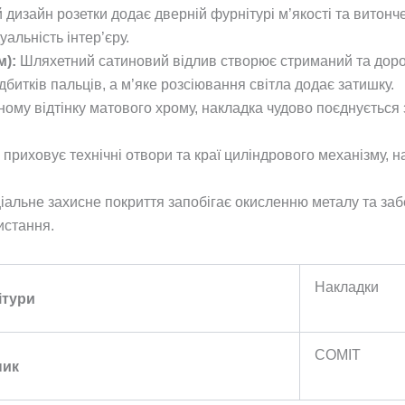
изайн розетки додає дверній фурнітурі м’якості та витонч
альність інтер’єру.
м):
Шляхетний сатиновий відлив створює стриманий та дорог
дбитків пальців, а м’яке розсіювання світла додає затишку.
ому відтінку матового хрому, накладка чудово поєднується
 приховує технічні отвори та краї циліндрового механізму, 
альне захисне покриття запобігає окисленню металу та за
истання.
Накладки
ітури
COMIT
ник