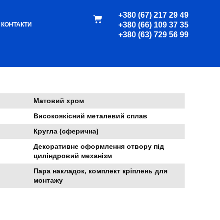
+380 (67) 217 29 49
+380 (66) 109 37 35
 міжкімнатних дверей
КОНТАКТИ
/ Накладка під циліндр
+380 (63) 729 56 99
під циліндр COMIT
Матовий хром
Високоякісний металевий сплав
Кругла (сферична)
Декоративне оформлення отвору під
циліндровий механізм
Пара накладок, комплект кріплень для
монтажу