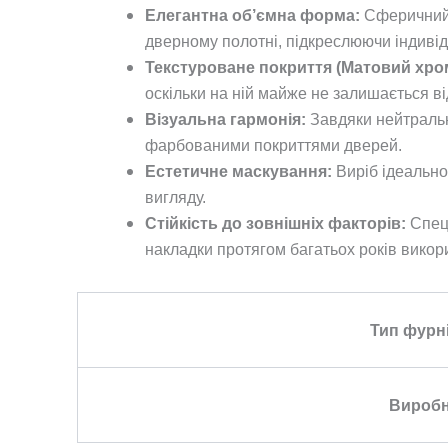
Елегантна об’ємна форма:
Сферичний д
дверному полотні, підкреслюючи індивіду
Текстуроване покриття (Матовий хро
оскільки на ній майже не залишається ві
Візуальна гармонія:
Завдяки нейтральн
фарбованими покриттями дверей.
Естетичне маскування:
Виріб ідеально
вигляду.
Стійкість до зовнішніх факторів:
Спеці
накладки протягом багатьох років викор
Тип фурн
Вироб