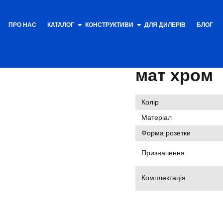
ПРО НАС
КАТАЛОГ
КОНСТРУКТИВИ
Каталог
ДЛЯ ДИЛЕРІВ
/
Фурнітура для
БЛОГ
COMIT мат хром
Накладка 
мат хром
Колір
Матеріал
Форма розетки
Призначення
Комплектація