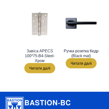
Ручка розетка Кедр
Завіса APECS
(Black mat)
100*75-B4-Steel-
Хром
Читати далі
Читати далі