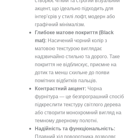
створює чіткий та строгий візуальний
акцент, що ідеально підходить для
інтер’єрів у стилі лофт, модерн або
графічний мінімалізм.
Глибоке матове покриття (Black
mat):
Насичений чорний колір з
матовою текстурою виглядає
надзвичайно стильно та дорого. Таке
покриття не відблискує, приємне на
дотик та менш схильне до появи
помітних відбитків пальців.
Контрастний акцент:
Чорна
фурнітура — це безпрограшний спосіб
підкреслити текстуру світлого дерева
або створити монохромний вигляд на
темному дверному полотні.
Надійність та функціональність:
Плавний хід поворотника дозволяє